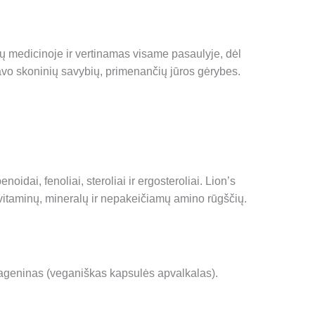
ytų medicinoje ir vertinamas visame pasaulyje, dėl
avo skoninių savybių, primenančių jūros gėrybes.
idai, fenoliai, steroliai ir ergosteroliai. Lion’s
ra vitaminų, mineralų ir nepakeičiamų amino rūgščių.
karageninas (veganiškas kapsulės apvalkalas).