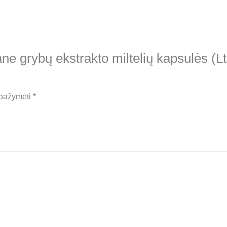
e grybų ekstrakto miltelių kapsulės (Lt.
i pažymėti
*