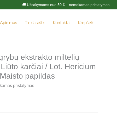
🚚 Užsakymams nuo 50 € – nemokamas pristatymas
Apie mus
Tinklaraštis
Kontaktai
Krepšelis
rybų ekstrakto miltelių
 Liūto karčiai / Lot. Hericium
 Maisto papildas
kamas pristatymas