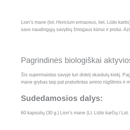
Lion’s mane (lot.
Hericium erinaceus
, liet. Liūto ka
savo naudingųjų savybių žmogaus kūnui ir protui. Az
Pagrindinės biologiškai aktyvi
Šis supermaistas savyje turi didelį skaidulų kiekį. Pag
mane grybas taip pat praturtintas amino rūgštimis ir m
Sudedamosios dalys:
60 kapsulių (30 g.) Lion’s mane (Lt. Liūto karčių / Lo