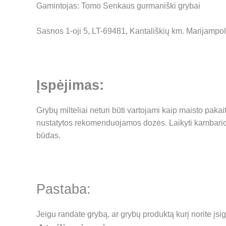
Gamintojas: Tomo Senkaus gurmaniški grybai
Sasnos 1-oji 5, LT-69481, Kantališkių km. Marijampol
Įspėjimas:
Grybų milteliai neturi būti vartojami kaip maisto pak
nustatytos rekomenduojamos dozės. Laikyti kambario 
būdas.
Pastaba:
Jeigu randate grybą, ar grybų produktą kurį norite įs