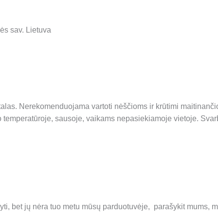
ės sav. Lietuva
aitalas. Nerekomenduojama vartoti nėščioms ir krūtimi maitinanč
temperatūroje, sausoje, vaikams nepasiekiamoje vietoje. Svarb
igyti, bet jų nėra tuo metu mūsų parduotuvėje, parašykit mums, m