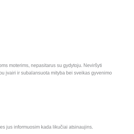
ioms moterims, nepasitarus su gydytoju. Neviršyti
u įvairi ir subalansuota mityba bei sveikas gyvenimo
es jus informuosim kada likučiai atsinaujins.