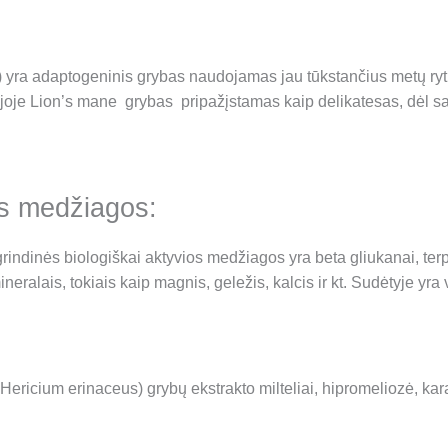
rtis) yra adaptogeninis grybas naudojamas jau tūkstančius metų r
ijoje Lion’s mane grybas pripažįstamas kaip delikatesas, dėl s
os medžiagos:
rindinės biologiškai aktyvios medžiagos yra beta gliukanai, terpeno
ineralais, tokiais kaip magnis, geležis, kalcis ir kt. Sudėtyje y
t. Hericium erinaceus) grybų ekstrakto milteliai, hipromeliozė, 