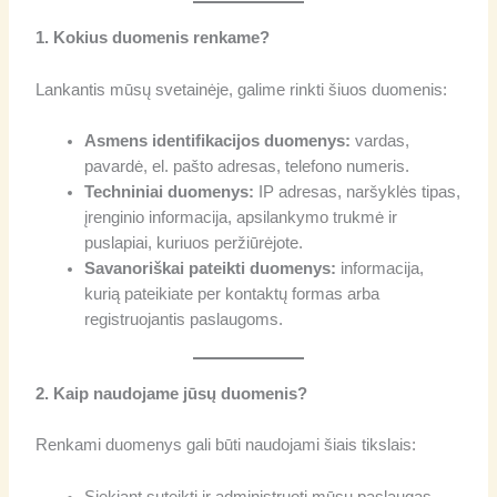
1. Kokius duomenis renkame?
Lankantis mūsų svetainėje, galime rinkti šiuos duomenis:
Asmens identifikacijos duomenys:
vardas,
pavardė, el. pašto adresas, telefono numeris.
Techniniai duomenys:
IP adresas, naršyklės tipas,
įrenginio informacija, apsilankymo trukmė ir
puslapiai, kuriuos peržiūrėjote.
Savanoriškai pateikti duomenys:
informacija,
kurią pateikiate per kontaktų formas arba
registruojantis paslaugoms.
2. Kaip naudojame jūsų duomenis?
Renkami duomenys gali būti naudojami šiais tikslais:
Siekiant suteikti ir administruoti mūsų paslaugas.