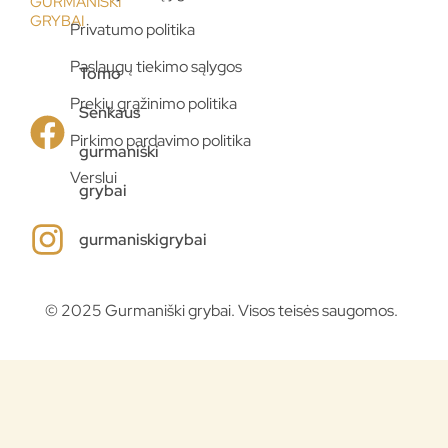
GURMANIŠKI
GRYBAI
Privatumo politika
Paslaugų tiekimo sąlygos
Tomo
Prekių grąžinimo politika
Senkaus
Pirkimo pardavimo politika
gurmaniški
Verslui
grybai
gurmaniskigrybai
© 2025 Gurmaniški grybai. Visos teisės saugomos.