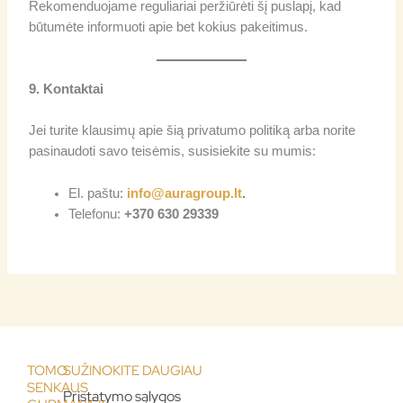
Rekomenduojame reguliariai peržiūrėti šį puslapį, kad
būtumėte informuoti apie bet kokius pakeitimus.
9. Kontaktai
Jei turite klausimų apie šią privatumo politiką arba norite
pasinaudoti savo teisėmis, susisiekite su mumis:
El. paštu:
info@auragroup.lt
.
Telefonu:
+370 630 29339
TOMO
SUŽINOKITE DAUGIAU
SENKAUS
Pristatymo sąlygos