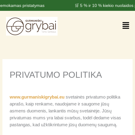
Pereiti
okamas pristatymas
🛒 5 % ir 10 % kiekio nuolaidos p
prie
turinio
Men
PRIVATUMO POLITIKA
www.gurmaniskigrybai.eu
svetainės privatumo politika
aprašo, kaip renkame, naudojame ir saugome jūsų
asmens duomenis, lankantis mūsų svetainėje. Jūsų
privatumas mums yra labai svarbus, todėl dedame visas
pastangas, kad užktikrintume jūsų duomenų saugumą.